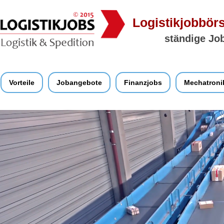
Logistikjobbörs
ständige Job
Vorteile
Jobangebote
Finanzjobs
Mechatroni