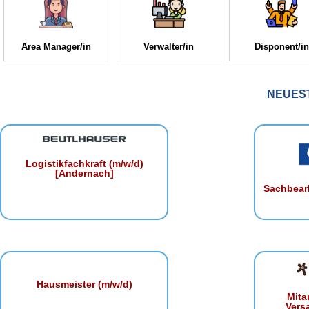
Area Manager/in
Verwalter/in
Disponent/in
NEUES
Logistikfachkraft (m/w/d)
[Andernach]
Sachbearb
Hausmeister (m/w/d)
Mita
Vers