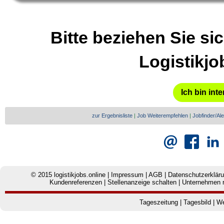
Bitte beziehen Sie sic
Logistikjo
Ich bin inte
zur Ergebnisliste
|
Job Weiterempfehlen
|
Jobfinder/Ale
© 2015
logistikjobs.online
|
Impressum
|
AGB
|
Datenschutzerklär
Kundenreferenzen
|
Stellenanzeige schalten
|
Unternehmen r
Tageszeitung
|
Tagesbild
|
We