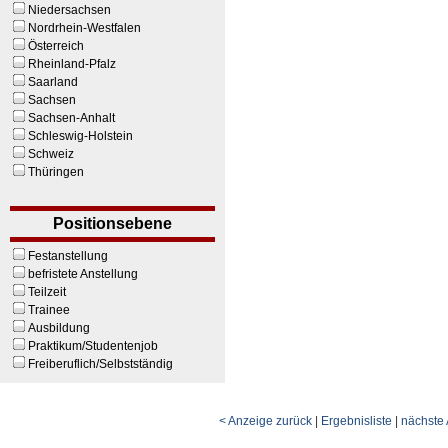
Niedersachsen
Nordrhein-Westfalen
Österreich
Rheinland-Pfalz
Saarland
Sachsen
Sachsen-Anhalt
Schleswig-Holstein
Schweiz
Thüringen
Positionsebene
Festanstellung
befristete Anstellung
Teilzeit
Trainee
Ausbildung
Praktikum/Studentenjob
Freiberuflich/Selbstständig
< Anzeige zurück
|
Ergebnisliste
|
nächste