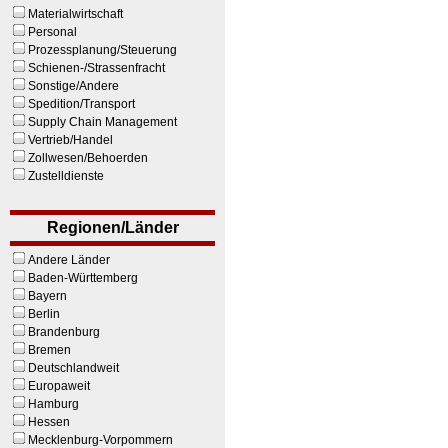
Materialwirtschaft
Personal
Prozessplanung/Steuerung
Schienen-/Strassenfracht
Sonstige/Andere
Spedition/Transport
Supply Chain Management
Vertrieb/Handel
Zollwesen/Behoerden
Zustelldienste
Regionen/Länder
Andere Länder
Baden-Württemberg
Bayern
Berlin
Brandenburg
Bremen
Deutschlandweit
Europaweit
Hamburg
Hessen
Mecklenburg-Vorpommern