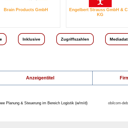
Engelbert Strauss GmbH & Co.
WIBO CLIMATEC
KG
e
Inklusive
Zugriffszahlen
Mediadat
Anzeigentitel
Fir
nee Planung & Steuerung im Bereich Logistik (w/m/d)
obilcom-deb