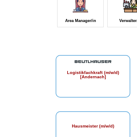
Area Manager/in
Verwalter
Logistikfachkraft (m/w/d)
[Andernach]
Hausmeister (m/w/d)