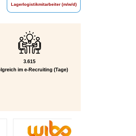
Lagerlogistikmitarbeiter (m/w/d)
3.615
lgreich im e-Recruiting (Tage)