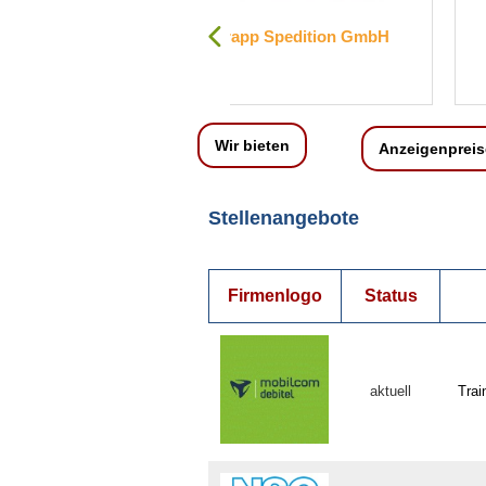
rapp Spedition GmbH
Brain Products GmbH
Wir bieten
Anzeigenpreis
Stellenangebote
Firmenlogo
Status
aktuell
Trai