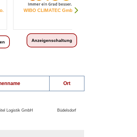
 GmbH
RINGANA Logistics Germany
GmbH
Anzeigenschaltung
en
menname
Ort
itel Logistik GmbH
Büdelsdorf