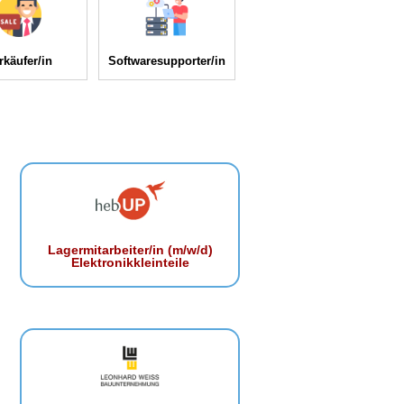
rkäufer/in
Softwaresupporter/in
Lagermitarbeiter/in (m/w/d)
Elektronikkleinteile