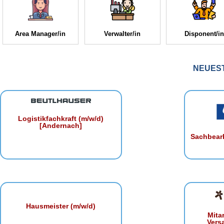
Area Manager/in
Verwalter/in
Disponent/in
NEUES
Logistikfachkraft (m/w/d)
[Andernach]
Sachbearb
Hausmeister (m/w/d)
Mita
Vers