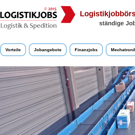
Logistikjobbörs
ständige Job
Vorteile
Jobangebote
Finanzjobs
Mechatroni