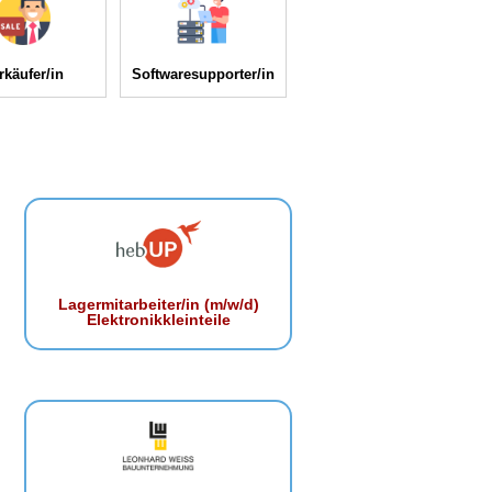
rkäufer/in
Softwaresupporter/in
Lagermitarbeiter/in (m/w/d)
Elektronikkleinteile