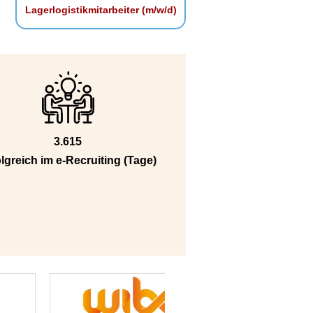
Lagerlogistikmitarbeiter (m/w/d)
3.615
lgreich im e-Recruiting (Tage)