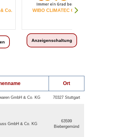
 GmbH
RINGANA Logistics Germany
GmbH
Anzeigenschaltung
en
rmenname
Ort
twaren GmbH & Co. KG
70327 Stuttgart
63599
rauss GmbH & Co. KG
Biebergemünd