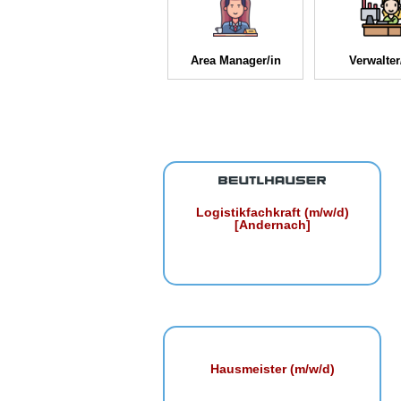
Area Manager/in
Verwalter
Logistikfachkraft (m/w/d)
[Andernach]
Hausmeister (m/w/d)