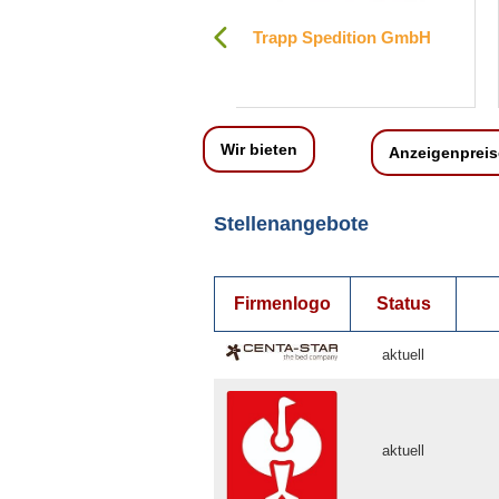
rapp Spedition GmbH
Brain Products GmbH
Wir bieten
Anzeigenpreis
Stellenangebote
Firmenlogo
Status
aktuell
aktuell