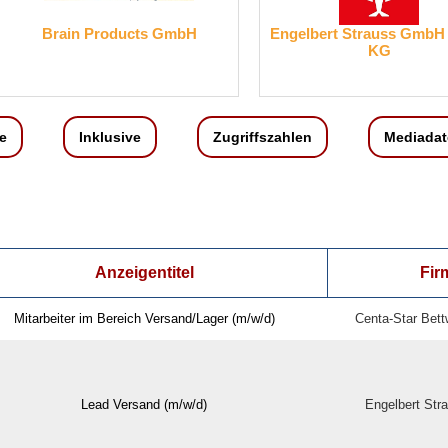
Engelbert Strauss GmbH & Co.
WIBO CLIMATEC
KG
e
Inklusive
Zugriffszahlen
Mediadat
Anzeigentitel
Fi
Mitarbeiter im Bereich Versand/Lager (m/w/d)
Centa-Star Bet
Lead Versand (m/w/d)
Engelbert St