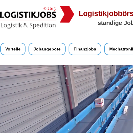
Logistikjobbörs
ständige Job
Vorteile
Jobangebote
Finanzjobs
Mechatroni