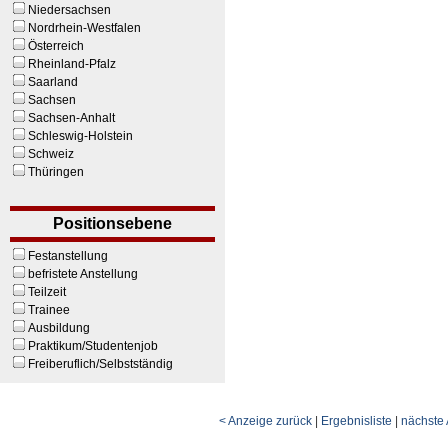
Niedersachsen
Nordrhein-Westfalen
Österreich
Rheinland-Pfalz
Saarland
Sachsen
Sachsen-Anhalt
Schleswig-Holstein
Schweiz
Thüringen
Positionsebene
Festanstellung
befristete Anstellung
Teilzeit
Trainee
Ausbildung
Praktikum/Studentenjob
Freiberuflich/Selbstständig
< Anzeige zurück
|
Ergebnisliste
|
nächste