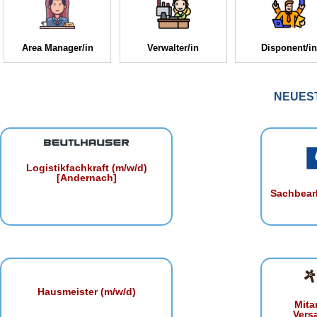
Area Manager/in
Verwalter/in
Disponent/in
NEUES
Logistikfachkraft (m/w/d)
[Andernach]
Sachbearb
Hausmeister (m/w/d)
Mita
Vers