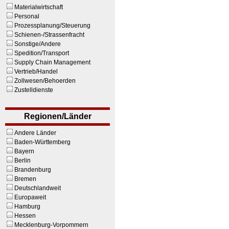
Materialwirtschaft
Personal
Prozessplanung/Steuerung
Schienen-/Strassenfracht
Sonstige/Andere
Spedition/Transport
Supply Chain Management
Vertrieb/Handel
Zollwesen/Behoerden
Zustelldienste
Regionen/Länder
Andere Länder
Baden-Württemberg
Bayern
Berlin
Brandenburg
Bremen
Deutschlandweit
Europaweit
Hamburg
Hessen
Mecklenburg-Vorpommern