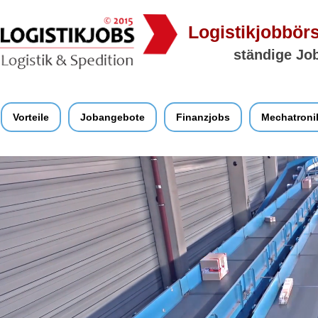
Logistikjobbörs
ständige Job
Vorteile
Jobangebote
Finanzjobs
Mechatroni