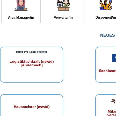
Area Manager/in
Verwalter/in
Disponent/in
NEUES
Logistikfachkraft (m/w/d)
[Andernach]
Sachbearb
Hausmeister (m/w/d)
Mita
Vers