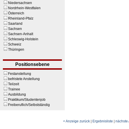
Niedersachsen
Nordrhein-Westfalen
Österreich
Rheinland-Pfalz
Saarland
Sachsen
Sachsen-Anhalt
Schleswig-Holstein
Schweiz
Thüringen
Positionsebene
Festanstellung
befristete Anstellung
Teilzeit
Trainee
Ausbildung
Praktikum/Studentenjob
Freiberuflich/Selbstständig
< Anzeige zurück
|
Ergebnisliste
|
nächste