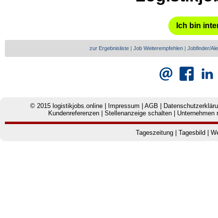
Ich bin inte
zur Ergebnisliste
|
Job Weiterempfehlen
|
Jobfinder/Ale
© 2015
logistikjobs.online
|
Impressum
|
AGB
|
Datenschutzerklär
Kundenreferenzen
|
Stellenanzeige schalten
|
Unternehmen r
Tageszeitung
|
Tagesbild
|
We