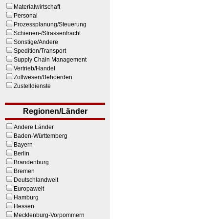
Materialwirtschaft
Personal
Prozessplanung/Steuerung
Schienen-/Strassenfracht
Sonstige/Andere
Spedition/Transport
Supply Chain Management
Vertrieb/Handel
Zollwesen/Behoerden
Zustelldienste
Regionen/Länder
Andere Länder
Baden-Württemberg
Bayern
Berlin
Brandenburg
Bremen
Deutschlandweit
Europaweit
Hamburg
Hessen
Mecklenburg-Vorpommern