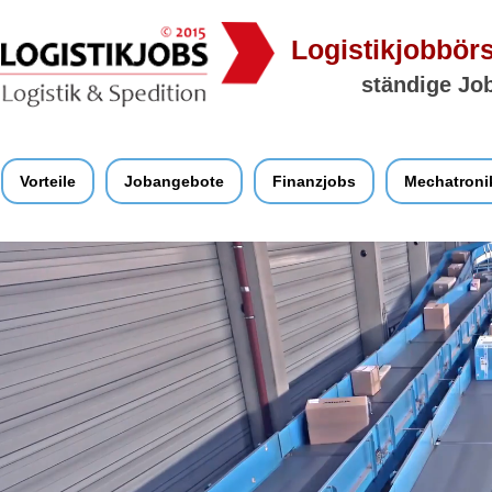
Logistikjobbörs
ständige Job
Vorteile
Jobangebote
Finanzjobs
Mechatroni