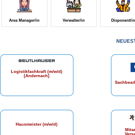
Area Manager/in
Verwalter/in
Disponent/in
NEUES
Logistikfachkraft (m/w/d)
[Andernach]
Sachbearb
Hausmeister (m/w/d)
Mita
Vers