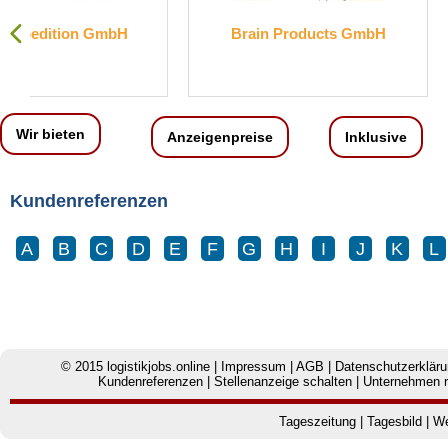
Brain Products GmbH
Engelbert Strauss 
KG
Wir bieten
Anzeigenpreise
Inklusive
Kundenreferenzen
A
B
C
D
E
F
G
H
I
J
K
L
© 2015
logistikjobs.online
|
Impressum
|
AGB
|
Datenschutzerklär
Kundenreferenzen
|
Stellenanzeige schalten
|
Unternehmen r
Tageszeitung
|
Tagesbild
|
We